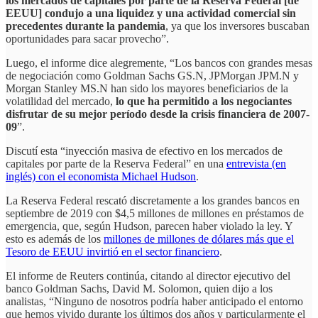
los mercados de capitales por parte de la Reserva Federal [de
EEUU] condujo a una liquidez y una actividad comercial sin
precedentes durante la pandemia
, ya que los inversores buscaban
oportunidades para sacar provecho”.
Luego, el informe dice alegremente, “Los bancos con grandes mesas
de negociación como Goldman Sachs GS.N, JPMorgan JPM.N y
Morgan Stanley MS.N han sido los mayores beneficiarios de la
volatilidad del mercado,
lo que ha permitido a los negociantes
disfrutar de su mejor período desde la crisis financiera de 2007-
09
”.
Discutí esta “inyección masiva de efectivo en los mercados de
capitales por parte de la Reserva Federal” en una
entrevista (en
inglés) con el economista Michael Hudson
.
La Reserva Federal rescató discretamente a los grandes bancos en
septiembre de 2019 con $4,5 millones de millones en préstamos de
emergencia, que, según Hudson, parecen haber violado la ley. Y
esto es además de los
millones de millones de dólares más que el
Tesoro de EEUU invirtió en el sector financiero
.
El informe de Reuters continúa, citando al director ejecutivo del
banco Goldman Sachs, David M. Solomon, quien dijo a los
analistas, “Ninguno de nosotros podría haber anticipado el entorno
que hemos vivido durante los últimos dos años y particularmente el