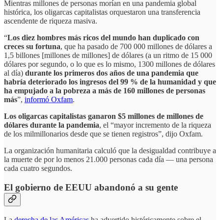
Mientras millones de personas morían en una pandemia global
histórica, los oligarcas capitalistas orquestaron una transferencia
ascendente de riqueza masiva.
“
Los diez hombres más ricos del mundo han duplicado con
creces su fortuna
, que ha pasado de 700 000 millones de dólares a
1,5 billones [millones de millones] de dólares (a un ritmo de 15 000
dólares por segundo, o lo que es lo mismo, 1300 millones de dólares
al día)
durante los primeros dos años de una pandemia que
habría deteriorado los ingresos del 99 % de la humanidad y que
ha empujado a la pobreza a más de 160 millones de personas
más
”,
informó Oxfam
.
Los oligarcas capitalistas ganaron $5 millones de millones de
dólares durante la pandemia
, el “mayor incremento de la riqueza
de los milmillonarios desde que se tienen registros”, dijo Oxfam.
La organización humanitaria calculó que la desigualdad contribuye a
la muerte de por lo menos 21.000 personas cada día — una persona
cada cuatro segundos.
El gobierno de EEUU abandonó a su gente
La
derecha de las Américas
ha advertido histéricamente sobre el