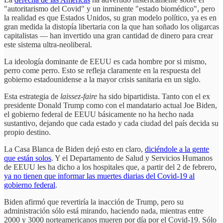
"autoritarismo del Covid" y un inminente "estado biomédico", pero
la realidad es que Estados Unidos, su gran modelo político, ya es en
gran medida la distopía libertaria con la que han soñado los oligarcas
capitalistas — han invertido una gran cantidad de dinero para crear
este sistema ultra-neoliberal.
La ideología dominante de EEUU es cada hombre por si mismo,
perro come perro. Esto se refleja claramente en la respuesta del
gobierno estadounidense a la mayor crisis sanitaria en un siglo.
Esta estrategia de
laissez-faire
ha sido bipartidista. Tanto con el ex
presidente Donald Trump como con el mandatario actual Joe Biden,
el gobierno federal de EEUU básicamente no ha hecho nada
sustantivo, dejando que cada estado y cada ciudad del país decida su
propio destino.
La Casa Blanca de Biden dejó esto en claro,
diciéndole a la gente
que están solos
. Y el Departamento de Salud y Servicios Humanos
de EEUU les ha dicho a los hospitales que, a partir del 2 de febrero,
ya no tienen que informar las muertes diarias del Covid-19 al
gobierno federal
.
Biden afirmó que revertiría la inacción de Trump, pero su
administración sólo está mirando, haciendo nada, mientras entre
2000 y 3000 norteamericanos mueren por día por el Covid-19. Sólo